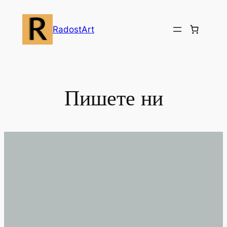
Skip
to
RadostArt
content
Пишете ни