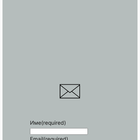
Име
(required)
Email
(required)